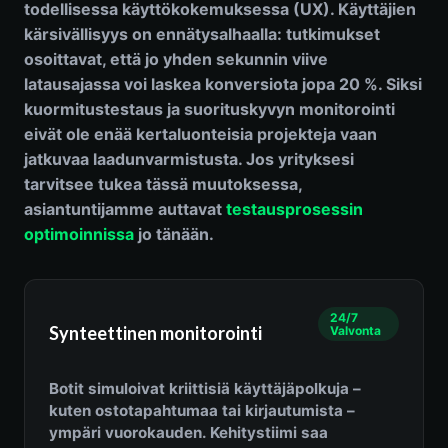
todellisessa käyttökokemuksessa (UX). Käyttäjien
kärsivällisyys on ennätysalhaalla: tutkimukset
osoittavat, että jo yhden sekunnin viive
latausajassa voi laskea konversiota jopa 20 %. Siksi
kuormitustestaus ja suorituskyvyn monitorointi
eivät ole enää kertaluonteisia projekteja vaan
jatkuvaa laadunvarmistusta. Jos yrityksesi
tarvitsee tukea tässä muutoksessa,
asiantuntijamme auttavat
testausprosessin
optimoinnissa
jo tänään.
24/7
Synteettinen monitorointi
Valvonta
Botit simuloivat kriittisiä käyttäjäpolkuja –
kuten ostotapahtumaa tai kirjautumista –
ympäri vuorokauden. Kehitystiimi saa