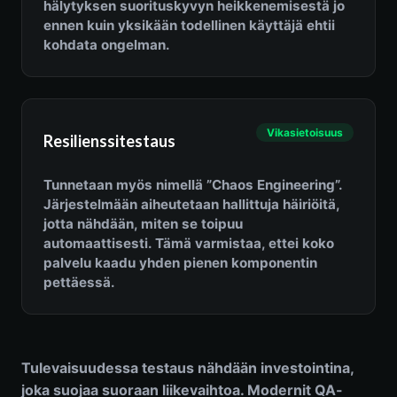
hälytyksen suorituskyvyn heikkenemisestä jo
ennen kuin yksikään todellinen käyttäjä ehtii
kohdata ongelman.
Vikasietoisuus
Resilienssitestaus
Tunnetaan myös nimellä ”Chaos Engineering”.
Järjestelmään aiheutetaan hallittuja häiriöitä,
jotta nähdään, miten se toipuu
automaattisesti. Tämä varmistaa, ettei koko
palvelu kaadu yhden pienen komponentin
pettäessä.
Tulevaisuudessa testaus nähdään investointina,
joka suojaa suoraan liikevaihtoa. Modernit QA-