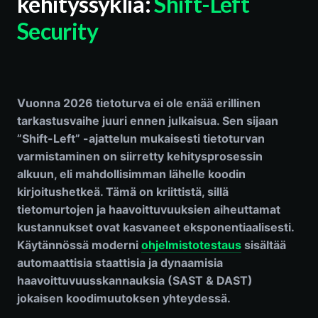
kehityssykliä:
Shift-Left
Security
Vuonna 2026 tietoturva ei ole enää erillinen
tarkastusvaihe juuri ennen julkaisua. Sen sijaan
”Shift-Left” -ajattelun mukaisesti tietoturvan
varmistaminen on siirretty kehitysprosessin
alkuun, eli mahdollisimman lähelle koodin
kirjoitushetkeä. Tämä on kriittistä, sillä
tietomurtojen ja haavoittuvuuksien aiheuttamat
kustannukset ovat kasvaneet eksponentiaalisesti.
Käytännössä moderni
ohjelmistotestaus
sisältää
automaattisia staattisia ja dynaamisia
haavoittuvuusskannauksia (SAST & DAST)
jokaisen koodimuutoksen yhteydessä.