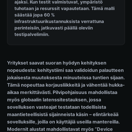
ajaksi. Kun testit valmistuvat, ympäristö
tuhotaan ja resurssit vapautetaan. Tämä malli
säästää jopa 60 %
infrastruktuurikustannuksista verrattuna
perinteisiin, jatkuvasti päällä oleviin
testipalvelimiin.
Yritykset saavat suoran hyödyn kehityksen
nopeudesta: kehitystiimi saa validoidun palautteen
jokaisesta muutoksesta minuuteissa tuntien sijaan.
Tämä nopeuttaa korjausliikkeitä ja vähentää hukka-
aikaa merkittävästi. Pilvipohjaisuus mahdollistaa
myös globaalin latenssitestauksen, jossa
sovelluksen vasteajat testataan todellisista
maantieteellisistä sijainneista käsin – elintärkeää
sovelluksille, joilla on käyttäjiä useilla mantereilla.
Modernit alustat mahdollistavat myös ”Device