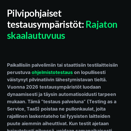
Pilvipohjaiset
testausympäristöt:
Rajaton
skaalautuvuus
Paikallisiin palvelimiin tai staattisiin testilaitteisiin
perustuva
ohjelmistotestaus
on lopullisesti
väistynyt pilvinatiivin lähestymistavan tieltä.
Vuonna 2026 testausympäristöt luodaan
dynaamisesti ja täysin automatisoidusti tarpeen
mukaan. Tämä ”testaus palveluna” (Testing as a
Service, TaaS) poistaa ne pullonkaulat, joita
rajallinen laskentateho tai fyysisten laitteiden
puute aiemmin aiheuttivat. Kun testit ajetaan
hajautetusti pilvessä, voidaan samanaikaisesti