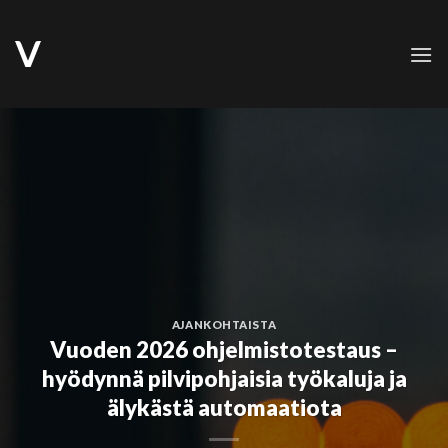
Skip
to
content
AJANKOHTAISTA
Vuoden 2026 ohjelmistotestaus –
hyödynnä pilvipohjaisia työkaluja ja
älykästä automaatiota