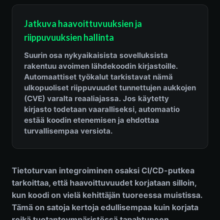
Jatkuva haavoittuvuuksien ja
riippuvuuksien hallinta
Suurin osa nykyaikaisista sovelluksista
rakentuu avoimen lähdekoodin kirjastoille.
Automaattiset työkalut tarkistavat nämä
ulkopuoliset riippuvuudet tunnettujen aukkojen
(CVE) varalta reaaliajassa. Jos käytetty
kirjasto todetaan vaaralliseksi, automaatio
estää koodin etenemisen ja ehdottaa
turvallisempaa versiota.
Tietoturvan integroiminen osaksi CI/CD-putkea
tarkoittaa, että haavoittuvuudet korjataan silloin,
kun koodi on vielä kehittäjän tuoreessa muistissa.
Tämä on satoja kertoja edullisempaa kuin korjata
reikä tuotantoympäristössä tapahtuneen