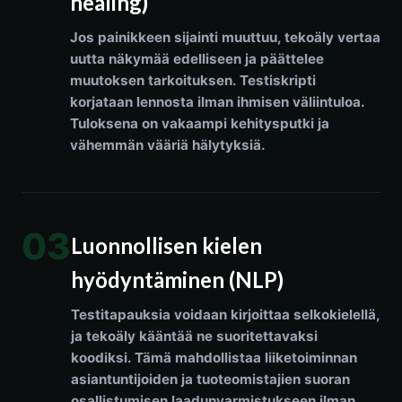
healing)
Jos painikkeen sijainti muuttuu, tekoäly vertaa
uutta näkymää edelliseen ja päättelee
muutoksen tarkoituksen. Testiskripti
korjataan lennosta ilman ihmisen väliintuloa.
Tuloksena on vakaampi kehitysputki ja
vähemmän vääriä hälytyksiä.
03
Luonnollisen kielen
hyödyntäminen (NLP)
Testitapauksia voidaan kirjoittaa selkokielellä,
ja tekoäly kääntää ne suoritettavaksi
koodiksi. Tämä mahdollistaa liiketoiminnan
asiantuntijoiden ja tuoteomistajien suoran
osallistumisen laadunvarmistukseen ilman