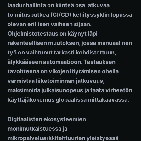
laadunhallinta on kiinteä osa jatkuvaa
toimitusputkea (CI/CD) kehityssyklin lopussa
olevan erillisen vaiheen sijaan.
Ohjelmistotestaus on käynyt läpi
rakenteellisen muutoksen, jossa manuaalinen
työ on vaihtunut tarkasti kohdistettuun,
älykkääseen automaatioon. Testauksen
tavoitteena on vikojen löytämisen ohella
varmistaa liiketoiminnan jatkuvuus,
maksimoida julkaisunopeus ja taata virheetön
käyttäjäkokemus globaalissa mittakaavassa.
Digitaalisten ekosysteemien
monimutkaistuessa ja
mikropalveluarkkitehtuurien yleistyessä