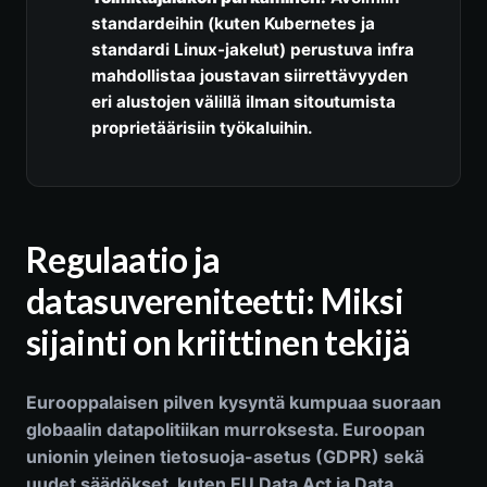
standardeihin (kuten Kubernetes ja
standardi Linux-jakelut) perustuva infra
mahdollistaa joustavan siirrettävyyden
eri alustojen välillä ilman sitoutumista
proprietäärisiin työkaluihin.
Regulaatio ja
datasuvereniteetti: Miksi
sijainti on kriittinen tekijä
Eurooppalaisen pilven kysyntä kumpuaa suoraan
globaalin datapolitiikan murroksesta. Euroopan
unionin yleinen tietosuoja-asetus (GDPR) sekä
uudet säädökset, kuten EU Data Act ja Data