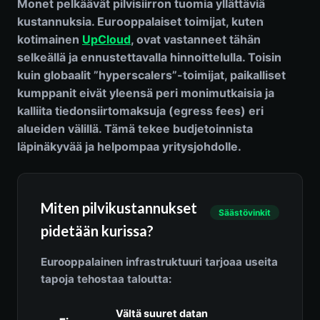
Monet pelkäävät pilvisiirron tuomia yllättäviä
kustannuksia. Eurooppalaiset toimijat, kuten
kotimainen
UpCloud
, ovat vastanneet tähän
selkeällä ja ennustettavalla hinnoittelulla. Toisin
kuin globaalit ”hyperscalers”-toimijat, paikalliset
kumppanit eivät yleensä peri monimutkaisia ja
kalliita tiedonsiirtomaksuja (egress fees) eri
alueiden välillä. Tämä tekee budjetoinnista
läpinäkyvää ja helpompaa yritysjohdolle.
Miten pilvikustannukset
Säästövinkit
pidetään kurissa?
Eurooppalainen infrastruktuuri tarjoaa useita
tapoja tehostaa taloutta:
Vältä suuret datan