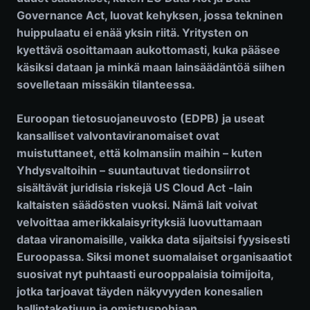
Governance Act, luovat kehyksen, jossa tekninen
huippulaatu ei enää yksin riitä. Yritysten on
kyettävä osoittamaan aukottomasti, kuka pääsee
käsiksi dataan ja minkä maan lainsäädäntöä siihen
sovelletaan missäkin tilanteessa.
Euroopan tietosuojaneuvosto (EDPB) ja useat
kansalliset valvontaviranomaiset ovat
muistuttaneet, että kolmansiin maihin – kuten
Yhdysvaltoihin – suuntautuvat tiedonsiirrot
sisältävät juridisia riskejä US Cloud Act -lain
kaltaisten säädösten vuoksi. Nämä lait voivat
velvoittaa amerikkalaisyrityksiä luovuttamaan
dataa viranomaisille, vaikka data sijaitsisi fyysisesti
Euroopassa. Siksi monet suomalaiset organisaatiot
suosivat nyt puhtaasti eurooppalaisia toimijoita,
jotka tarjoavat täyden näkyvyyden konesalien
hallintaketjuun ja omistuspohjaan.