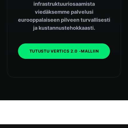
infrastruktuuriosaamista
viedäksemme palvelusi
eurooppalaiseen pilveen turvallisesti
ja kustannustehokkaasti.
TUTUSTU VERTICS 2.0 -MALLIIN