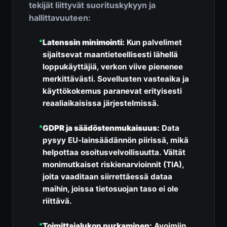
tekijät liittyvät suorituskykyyn ja
hallittavuuteen:
•
Latenssin minimointi:
Kun palvelimet
sijaitsevat maantieteellisesti lähellä
loppukäyttäjiä, verkon viive pienenee
merkittävästi. Sovellusten vasteaika ja
käyttökokemus paranevat erityisesti
reaaliaikaisissa järjestelmissä.
•
GDPR ja säädöstenmukaisuus:
Data
pysyy EU-lainsäädännön piirissä, mikä
helpottaa osoitusvelvollisuutta. Vältät
monimutkaiset riskienarvioinnit (TIA),
joita vaaditaan siirrettäessä dataa
maihin, joissa tietosuojan taso ei ole
riittävä.
•
Toimittajalukon purkaminen:
Avoimiin