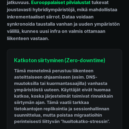
jatkuvuus.
Eurooppalaiset pilvialustat
tukevat
joustavasti hybridiympäristöjä, mikä mahdollistaa
inkrementaaliset siirrot. Dataa voidaan
synkronoida taustalla vanhan ja uuden ympäristön
välillä, kunnes uusi infra on valmis ottamaan
liikenteen vastaan.
Katkoton siirtyminen (Zero-downtime)
Tämä menetelmä perustuu liikenteen
asteittaiseen ohjaamiseen (esim. DNS-
muutoksilla tai kuormantasaajilla) vanhasta
ympäristöstä uuteen. Käyttäjät eivät huomaa
katkoa, koska järjestelmät toimivat rinnakkain
siirtymän ajan. Tämä vaatii tarkkaa
tietokantojen replikointia ja sessionhallinnan
suunnittelua, mutta poistaa migraatioihin
perinteisesti liittyvän ”huoltokatko-stressin”.