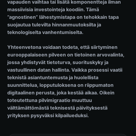
vapauden vaihtaa tai lisätä komponentteja ilman
massiivisia investointeja koodiin. Tämä
”agnostinen” lähestymistapa on tehokkain tapa
suojautua tulevilta hinnanmuutoksilta ja
teknologiselta vanhentumiselta.
Yhteenvetona voidaan todeta, että siirtyminen
eurooppalaiseen pilveen on tietoinen arvovalinta,
jossa yhdistyvät tietoturva, suorituskyky ja
vastuullinen datan hallinta. Vaikka prosessi vaatii
teknistä asiantuntemusta ja huolellista
suunnittelua, lopputuloksena on riippumaton
digitaalinen perusta, joka kestää aikaa. Oikein
toteutettuna pilvimigraatio muuttuu
välttämättömästä teknisestä päivityksestä
yrityksen pysyväksi kilpailueduksi.