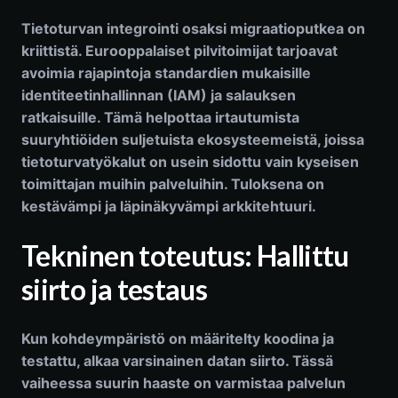
Tietoturvan integrointi osaksi migraatioputkea on
kriittistä. Eurooppalaiset pilvitoimijat tarjoavat
avoimia rajapintoja standardien mukaisille
identiteetinhallinnan (IAM) ja salauksen
ratkaisuille. Tämä helpottaa irtautumista
suuryhtiöiden suljetuista ekosysteemeistä, joissa
tietoturvatyökalut on usein sidottu vain kyseisen
toimittajan muihin palveluihin. Tuloksena on
kestävämpi ja läpinäkyvämpi arkkitehtuuri.
Tekninen toteutus: Hallittu
siirto ja testaus
Kun kohdeympäristö on määritelty koodina ja
testattu, alkaa varsinainen datan siirto. Tässä
vaiheessa suurin haaste on varmistaa palvelun