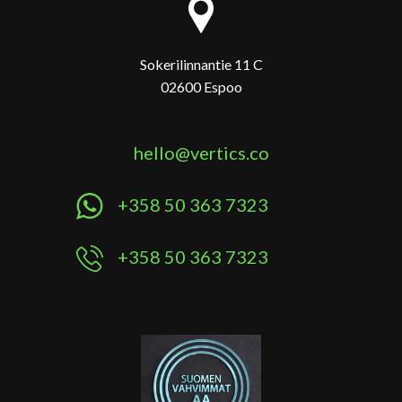
Sokerilinnantie 11 C
02600 Espoo
hello@vertics.co
+358 50 363 7323
+358 50 363 7323