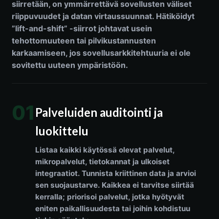
siirretään, on ymmärrettävä sovellusten väliset
riippuvuudet ja datan virtaussuunnat. Hätiköidyt
”lift-and-shift” -siirrot johtavat usein
tehottomuuteen tai pilvikustannusten
karkaamiseen, jos sovellusarkkitehtuuria ei ole
sovitettu uuteen ympäristöön.
01
Palveluiden auditointi ja
luokittelu
Listaa kaikki käytössä olevat palvelut,
mikropalvelut, tietokannat ja ulkoiset
integraatiot. Tunnista kriittinen data ja arvioi
sen suojaustarve. Kaikkea ei tarvitse siirtää
kerralla; priorisoi palvelut, jotka hyötyvät
eniten paikallisuudesta tai joihin kohdistuu