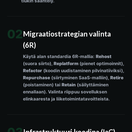
tiukin sääntely.
02
Migraatiostrategian valinta
(6R)
Käytä alan standardia 6R-mallia:
Rehost
(suora siirto),
Replatform
(pienet optimoinnit),
Refactor
(koodin uudistaminen pilvinatiiviksi),
Repurchase
(siirtyminen SaaS-malliin),
Retire
(poistaminen) tai
Retain
(säilyttäminen
ennallaan). Valinta riippuu sovelluksen
elinkaaresta ja liiketoimintatavoitteista.
Infrastruktuuri koodina (IaC)