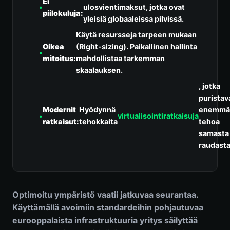
Ei
•
ulosvientimaksut, jotka ovat
piilokuluja:
yleisiä globaaleissa pilvissä.
Käytä resursseja tarpeen mukaan
Oikea
(Right-sizing). Paikallinen hallinta
•
mitoitus:
mahdollistaa tarkemman
skaalauksen.
, jotka
puristav
Modernit
Hyödynnä
enemmä
•
virtualisointiratkaisuja
ratkaisut:
tehokkaita
tehoa
samasta
raudasta
Optimoitu ympäristö vaatii jatkuvaa seurantaa.
Käyttämällä avoimiin standardeihin pohjautuvaa
eurooppalaista infrastruktuuria yritys säilyttää